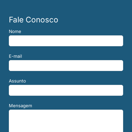
Ir
para
Fale Conosco
o
conteúdo
Nome
E-mail
Assunto
Mensagem